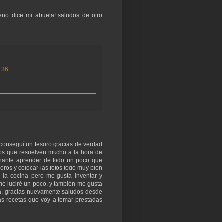
no dice mi abuela! saludos de otro
0:36
 conseguí un tesoro gracias de verdad
tips que resuelven mucho a la hora de
cinante aprender de todo un poco que
oros y colocar las fotos todo muy bien
 la cocina pero me gusta inventar y
 me luciré un poco, y también me gusta
la. gracias nuevamente saludos desde
as recetas que voy a tomar prestadas