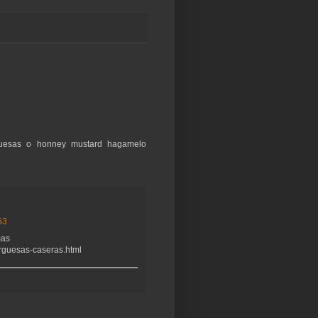
guesas o honney mustard hagamelo
53
mas
urguesas-caseras.html