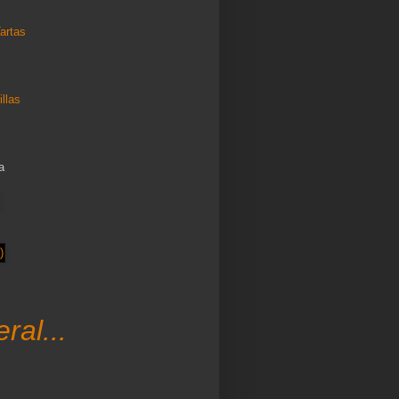
artas
llas
a
ral...